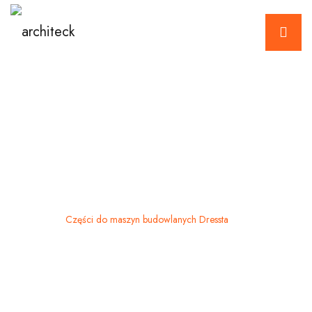
Części do maszyn
budowlanych Dressta
Home
Części do maszyn budowlanych Dressta